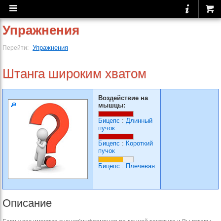
Упражнения
Упражнения
Перейти:
Штанга широким хватом
Воздействие на
мышцы:
Бицепс
:
Длинный
пучок
Бицепс
:
Короткий
пучок
Бицепс
:
Плечевая
Описание