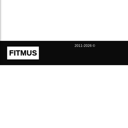
2011-2026 ©
FITMUS
Полезно
Контакты
Пользовательское соглашение
Политика конфиденциальности
Техническая поддержка
Публичная оферта
Предложения и жалобы
support@fitmus.com
Проект
Инструкции