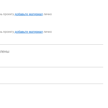
добавьте материал
чь проекту
лично
добавьте материал
чь проекту
лично
елены