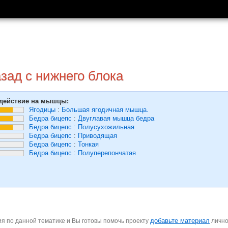
зад с нижнего блока
действие на мышцы:
Ягодицы
:
Большая ягодичная мышца.
Бедра бицепс
:
Двуглавая мышца бедра
Бедра бицепс
:
Полусухожильная
Бедра бицепс
:
Приводящая
Бедра бицепс
:
Тонкая
Бедра бицепс
:
Полуперепончатая
добавьте материал
я по данной тематике и Вы готовы помочь проекту
личн