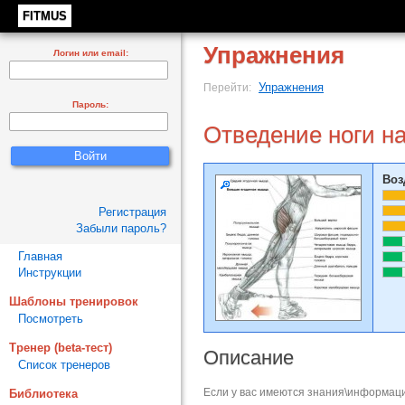
FITMUS
Упражнения
Логин или email:
Упражнения
Перейти:
Пароль:
Отведение ноги на
Воз
Регистрация
Забыли пароль?
Главная
Инструкции
Шаблоны тренировок
Посмотреть
Тренер (beta-тест)
Описание
Список тренеров
Если у вас имеются знания\информаци
Библиотека