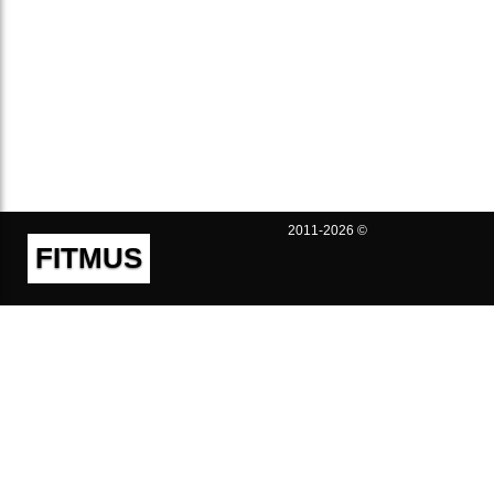
2011-2026 ©
FITMUS
Полезно
Контакты
Пользовательское соглашение
Политика конфиденциальности
Техническая поддержка
Публичная оферта
Предложения и жалобы
support@fitmus.com
Проект