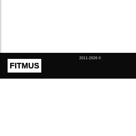
2011-2026 ©
FITMUS
Полезно
Контакты
Пользовательское соглашение
Политика конфиденциальности
Техническая поддержка
Публичная оферта
Предложения и жалобы
support@fitmus.com
Проект