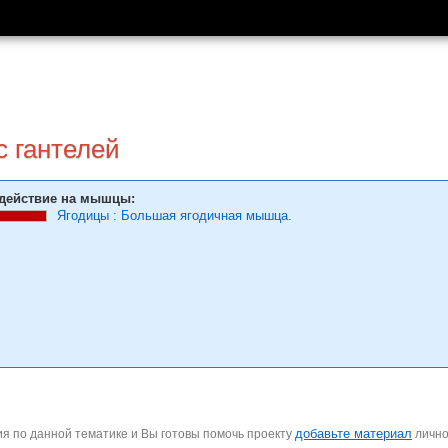
с гантелей
действие на мышцы:
Ягодицы
:
Большая ягодичная мышца.
добавьте материал
я по данной тематике и Вы готовы помочь проекту
личн