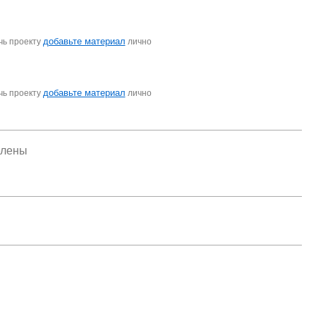
добавьте материал
чь проекту
лично
добавьте материал
чь проекту
лично
елены