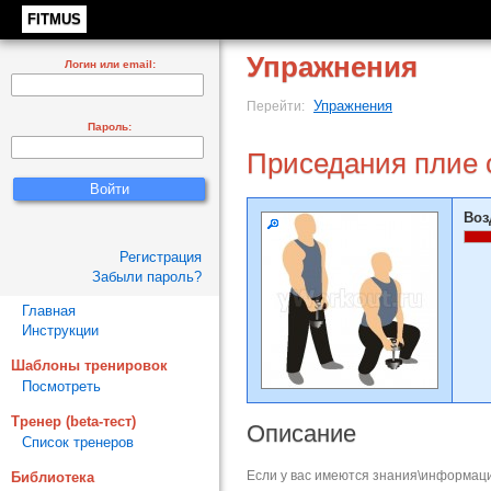
FITMUS
Упражнения
Логин или email:
Упражнения
Перейти:
Пароль:
Приседания плие 
Воз
Регистрация
Забыли пароль?
Главная
Инструкции
Шаблоны тренировок
Посмотреть
Тренер (beta-тест)
Описание
Список тренеров
Если у вас имеются знания\информаци
Библиотека