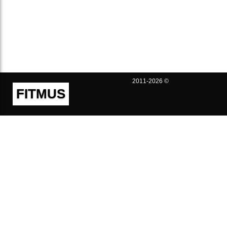
2011-2026 ©
FITMUS
Полезно
Контакты
Пользовательское соглашение
Политика конфиденциальности
Техническая поддержка
Публичная оферта
Предложения и жалобы
support@fitmus.com
Проект
Инструкции