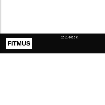
2011-2026 ©
FITMUS
Полезно
Контакты
Пользовательское соглашение
Политика конфиденциальности
Техническая поддержка
Публичная оферта
Предложения и жалобы
support@fitmus.com
Проект
Инструкции