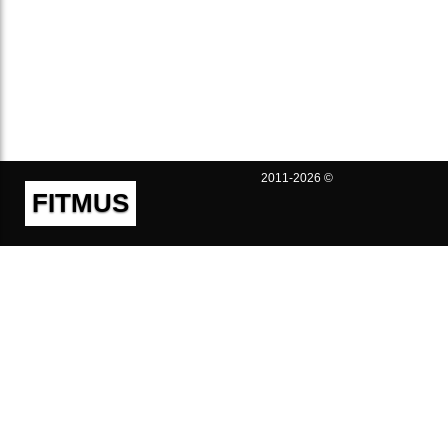
2011-2026 ©
FITMUS
Полезно
Контакты
Пользовательское соглашение
Политика конфиденциальности
Техническая поддержка
Публичная оферта
Предложения и жалобы
support@fitmus.com
Проект