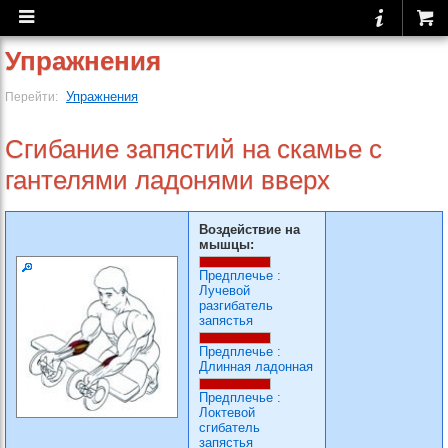
Упражнения
Упражнения
Перейти:
Сгибание запястий на скамье с
гантелями ладонями вверх
Воздействие на
мышцы:
Предплечье
:
Лучевой
разгибатель
запястья
Предплечье
:
Длинная ладонная
Предплечье
:
Локтевой
сгибатель
запястья