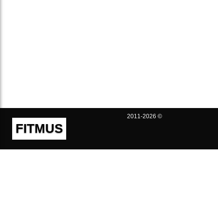
2011-2026 ©
FITMUS
Полезно
Контакты
Пользовательское соглашение
Политика конфиденциальности
Техническая поддержка
Публичная оферта
Предложения и жалобы
support@fitmus.com