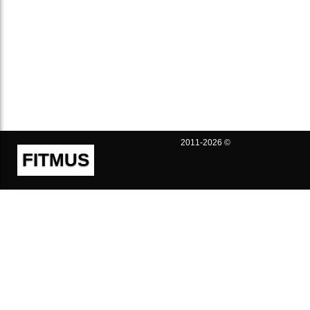
2011-2026 ©
FITMUS
Полезно
Контакты
Пользовательское соглашение
Политика конфиденциальности
Техническая поддержка
Публичная оферта
Предложения и жалобы
support@fitmus.com
Проект