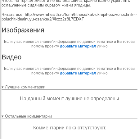
Чтобы не торчал живот и не болела спина, крайне важно укреплять
ослабленные сидячим образом жизни ягодицы.
Читать всё: http://www.mhealth.ru/form/fitness/kak-ukrepit-pozvonochnik-i-
poluchit-idealnuyu-osanku/2/#ixzz2z8L7EDXF
Изображения
Если у вас имеются знания\информация по данной тематике и Вы готовы
добавьте материал
помочь проекту
лично
Видео
Если у вас имеются знания\информация по данной тематике и Вы готовы
добавьте материал
помочь проекту
лично
▾ Лучшие комментарии
На данный момент лучшие не определены
▾ Остальные комментарии
Комментарии пока отсутствуют.