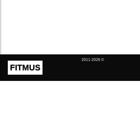
2011-2026 ©
FITMUS
Полезно
Контакты
Пользовательское соглашение
Политика конфиденциальности
Техническая поддержка
Публичная оферта
Предложения и жалобы
support@fitmus.com
Проект