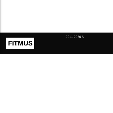
2011-2026 ©
FITMUS
Полезно
Контакты
Пользовательское соглашение
Политика конфиденциальности
Техническая поддержка
Публичная оферта
Предложения и жалобы
support@fitmus.com
Проект
Инструкции
Для разработчиков