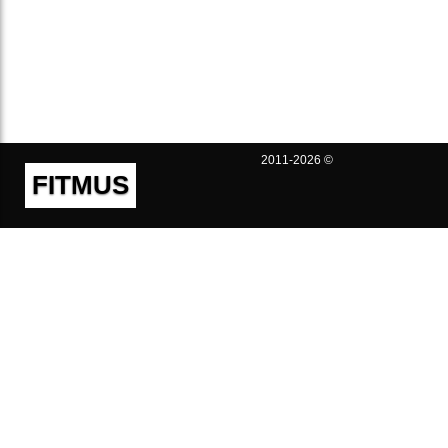
2011-2026 ©
FITMUS
Полезно
Контакты
Пользовательское соглашение
Политика конфиденциальности
Техническая поддержка
Публичная оферта
Предложения и жалобы
support@fitmus.com
Проект
Инструкции