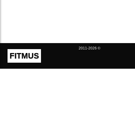
2011-2026 ©
FITMUS
Полезно
Контакты
Пользовательское соглашение
Политика конфиденциальности
Техническая поддержка
Публичная оферта
Предложения и жалобы
support@fitmus.com
Проект
Инструкции