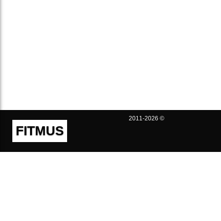
2011-2026 ©
FITMUS
Полезно
Контакты
Пользовательское соглашение
Политика конфиденциальности
Техническая поддержка
Публичная оферта
Предложения и жалобы
support@fitmus.com