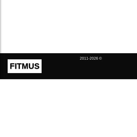
2011-2026 ©
FITMUS
Полезно
Контакты
Пользовательское соглашение
Политика конфиденциальности
Техническая поддержка
Публичная оферта
Предложения и жалобы
support@fitmus.com
Проект