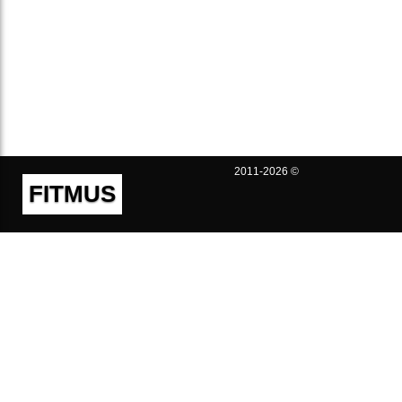
2011-2026 ©
FITMUS
Полезно
Контакты
Пользовательское соглашение
Политика конфиденциальности
Техническая поддержка
Публичная оферта
Предложения и жалобы
support@fitmus.com
Проект