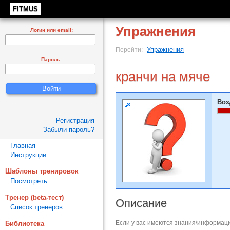
FITMUS
Упражнения
Логин или email:
Упражнения
Перейти:
Пароль:
кранчи на мяче
Воз
Регистрация
Забыли пароль?
Главная
Инструкции
Шаблоны тренировок
Посмотреть
Тренер (beta-тест)
Описание
Список тренеров
Если у вас имеются знания\информаци
Библиотека