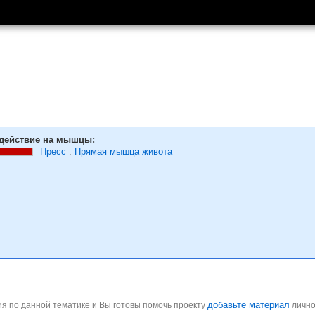
действие на мышцы:
Пресс
:
Прямая мышца живота
добавьте материал
я по данной тематике и Вы готовы помочь проекту
личн