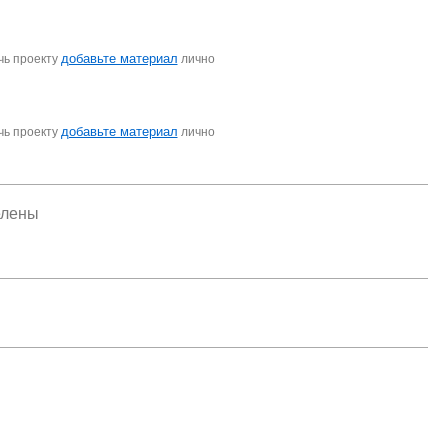
добавьте материал
чь проекту
лично
добавьте материал
чь проекту
лично
елены