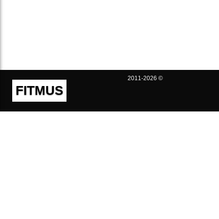
2011-2026 ©
FITMUS
Полезно
Контакты
Пользовательское соглашение
Политика конфиденциальности
Техническая поддержка
Публичная оферта
Предложения и жалобы
support@fitmus.com
Проект
Инструкции