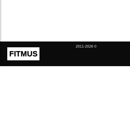
2011-2026 ©
FITMUS
Полезно
Контакты
Пользовательское соглашение
Политика конфиденциальности
Техническая поддержка
Публичная оферта
Предложения и жалобы
support@fitmus.com
Проект
Инструкции