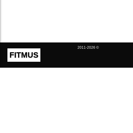
2011-2026 ©
FITMUS
Полезно
Контакты
Пользовательское соглашение
Политика конфиденциальности
Техническая поддержка
Публичная оферта
Предложения и жалобы
support@fitmus.com
Проект
Инструкции