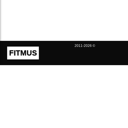
2011-2026 ©
FITMUS
Полезно
Контакты
Пользовательское соглашение
Политика конфиденциальности
Техническая поддержка
Публичная оферта
Предложения и жалобы
support@fitmus.com
Проект
Инструкции