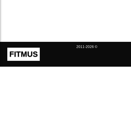
2011-2026 ©
FITMUS
Полезно
Контакты
Пользовательское соглашение
Политика конфиденциальности
Техническая поддержка
Публичная оферта
Предложения и жалобы
support@fitmus.com
Проект
Инструкции