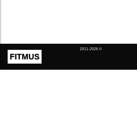
2011-2026 ©
FITMUS
Полезно
Контакты
Пользовательское соглашение
Политика конфиденциальности
Техническая поддержка
Публичная оферта
Предложения и жалобы
support@fitmus.com
Проект
Инструкции