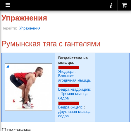
Упражнения
Упражнения
Перейти:
Румынская тяга с гантелями
Воздействие на
мышцы:
Ягодицы
:
Большая
ягодичная мышца.
Бедра квадрицепс
:
Прямая мышца
бедра
Бедра бицепс
:
Двуглавая мышца
бедра
Описание