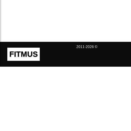
2011-2026 ©
FITMUS
Полезно
Контакты
Пользовательское соглашение
Политика конфиденциальности
Техническая поддержка
Публичная оферта
Предложения и жалобы
support@fitmus.com
Проект
Инструкции