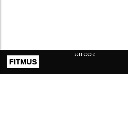
2011-2026 ©
FITMUS
Полезно
Контакты
Пользовательское соглашение
Политика конфиденциальности
Техническая поддержка
Публичная оферта
Предложения и жалобы
support@fitmus.com
Проект