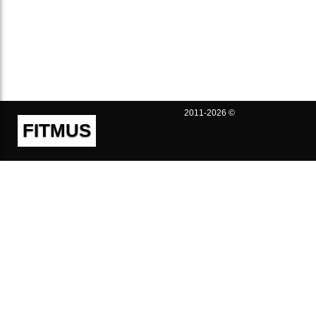
2011-2026 ©
FITMUS
Полезно
Контакты
Пользовательское соглашение
Политика конфиденциальности
Техническая поддержка
Публичная оферта
Предложения и жалобы
support@fitmus.com
Проект
Инструкции