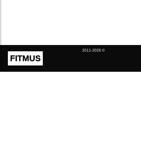
2011-2026 ©
FITMUS
Полезно
Контакты
Пользовательское соглашение
Политика конфиденциальности
Техническая поддержка
Публичная оферта
Предложения и жалобы
support@fitmus.com
Проект
Инструкции