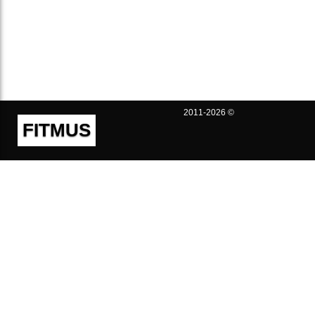
2011-2026 ©
FITMUS
Полезно
Контакты
Пользовательское соглашение
Политика конфиденциальности
Техническая поддержка
Публичная оферта
Предложения и жалобы
support@fitmus.com
Проект
Инструкции