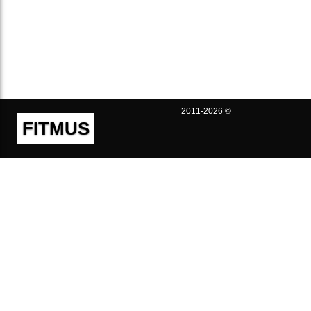
2011-2026 ©
FITMUS
Полезно
Контакты
Пользовательское соглашение
Политика конфиденциальности
Техническая поддержка
Публичная оферта
Предложения и жалобы
support@fitmus.com
Проект
Инструкции