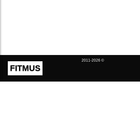
2011-2026 ©
FITMUS
Полезно
Контакты
Пользовательское соглашение
Политика конфиденциальности
Техническая поддержка
Публичная оферта
Предложения и жалобы
support@fitmus.com
Проект