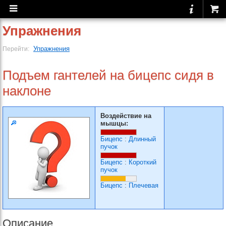
Упражнения
Упражнения
Перейти:
Подъем гантелей на бицепс сидя в
наклоне
Воздействие на
мышцы:
Бицепс
:
Длинный
пучок
Бицепс
:
Короткий
пучок
Бицепс
:
Плечевая
Описание