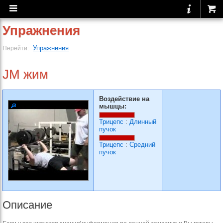
Упражнения
Упражнения
Перейти:
JM жим
Воздействие на
мышцы:
Трицепс
:
Длинный
пучок
Трицепс
:
Средний
пучок
Описание