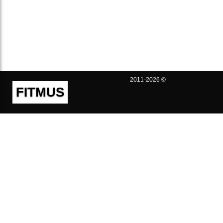
2011-2026 ©
FITMUS
Полезно
Контакты
Пользовательское соглашение
Политика конфиденциальности
Техническая поддержка
Публичная оферта
Предложения и жалобы
support@fitmus.com
Проект
Инструкции