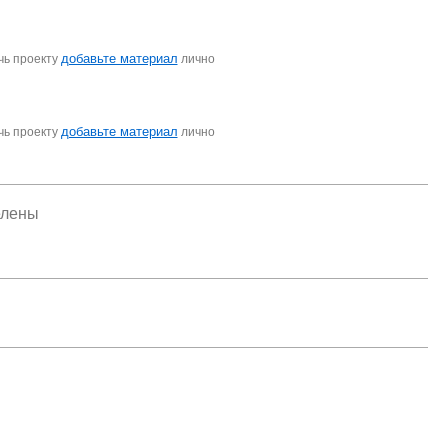
добавьте материал
чь проекту
лично
добавьте материал
чь проекту
лично
елены