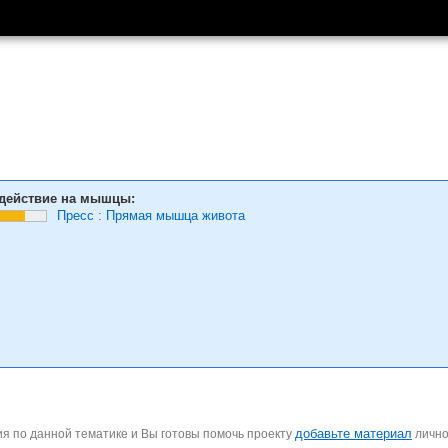
действие на мышцы:
Пресс
:
Прямая мышца живота
добавьте материал
я по данной тематике и Вы готовы помочь проекту
личн