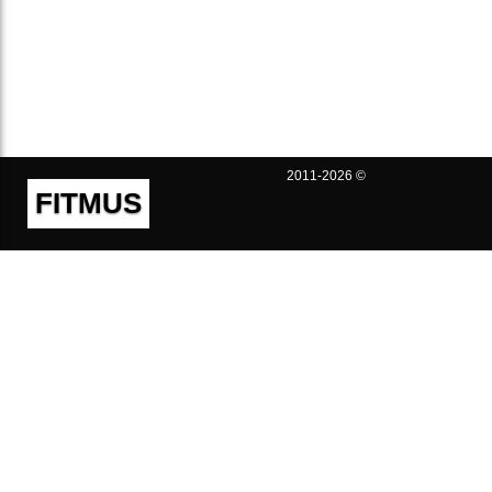
2011-2026 ©
FITMUS
Полезно
Контакты
Пользовательское соглашение
Политика конфиденциальности
Техническая поддержка
Публичная оферта
Предложения и жалобы
support@fitmus.com
Проект
Инструкции