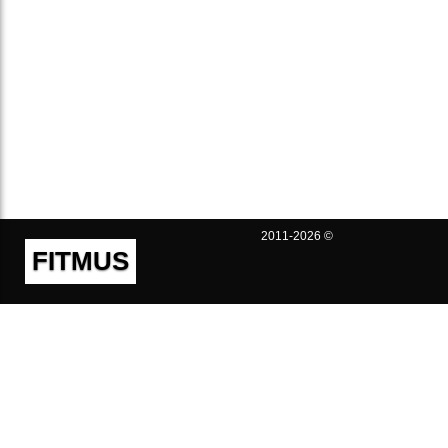
2011-2026 ©
FITMUS
Полезно
Контакты
Пользовательское соглашение
Политика конфиденциальности
Техническая поддержка
Публичная оферта
Предложения и жалобы
support@fitmus.com