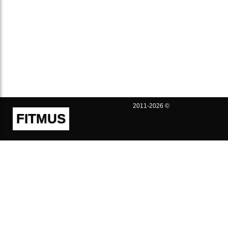
2011-2026 ©
FITMUS
Полезно
Контакты
Пользовательское соглашение
Политика конфиденциальности
Техническая поддержка
Публичная оферта
Предложения и жалобы
support@fitmus.com
Проект