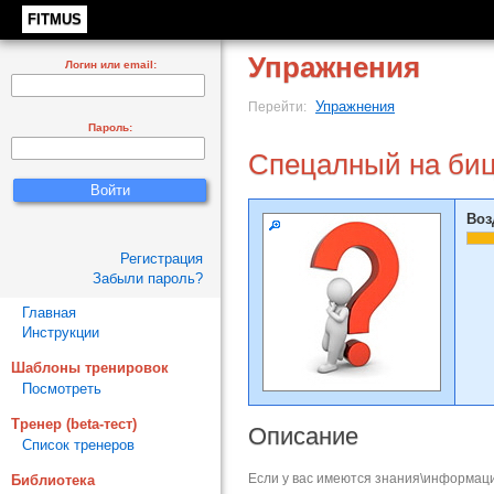
FITMUS
Упражнения
Логин или email:
Упражнения
Перейти:
Пароль:
Спецалный на би
Воз
Регистрация
Забыли пароль?
Главная
Инструкции
Шаблоны тренировок
Посмотреть
Тренер (beta-тест)
Описание
Список тренеров
Если у вас имеются знания\информаци
Библиотека