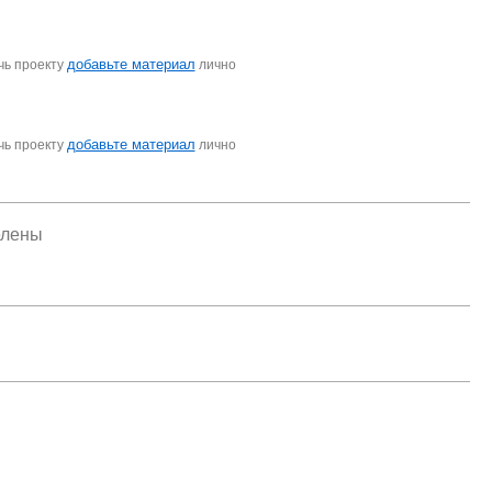
добавьте материал
чь проекту
лично
добавьте материал
чь проекту
лично
елены