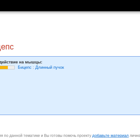
цепс
действие на мышцы:
Бицепс
:
Длинный пучок
добавьте материал
я по данной тематике и Вы готовы помочь проекту
личн