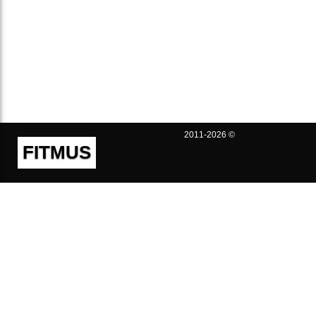
2011-2026 ©
FITMUS
Полезно
Контакты
Пользовательское соглашение
Политика конфиденциальности
Техническая поддержка
Публичная оферта
Предложения и жалобы
support@fitmus.com
Проект