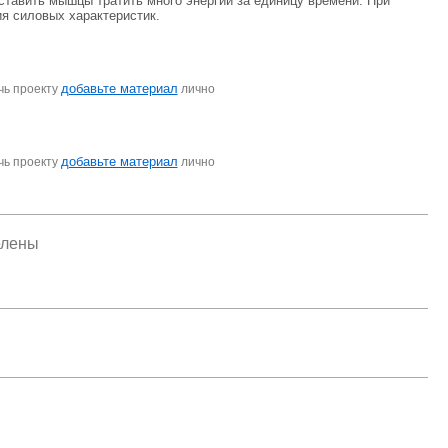
ставить мышцы тратить много энергии за единицу времени. При
ия силовых характеристик.
добавьте материал
чь проекту
лично
добавьте материал
чь проекту
лично
елены