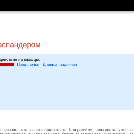
эспандером
действие на мышцы:
Предплечье
:
Длинная ладонная
енировок – это развитие силы хвата. Для развития силы хвата нужно з