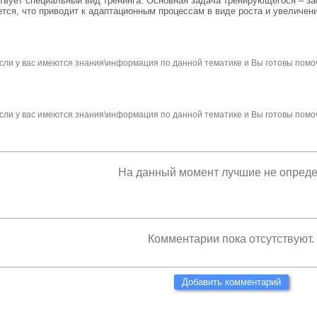
вует специальный вид тренинга. Основная задача тренирующегося – за
ется, что приводит к адаптационным процессам в виде роста и увеличен
сли у вас имеются знания\информация по данной тематике и Вы готовы помо
сли у вас имеются знания\информация по данной тематике и Вы готовы помо
На данный момент лучшие не опред
Комментарии пока отсутствуют.
Добавить комментарий