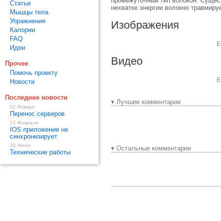
промежуточный тип волокон. Сущест
Статьи
нехватке энергии волокно травмиру
Мышцы тела
Упражнения
Изображения
Калории
FAQ
Е
Идеи
Видео
Прочее
Помочь проекту
Е
Новости
Последние новости
▾ Лучшие комментарии
02 Января
Перенос серверов
22 Февраля
IOS приложение не
синхронизирует
20 Июня
▾ Остальные комментарии
Технические работы