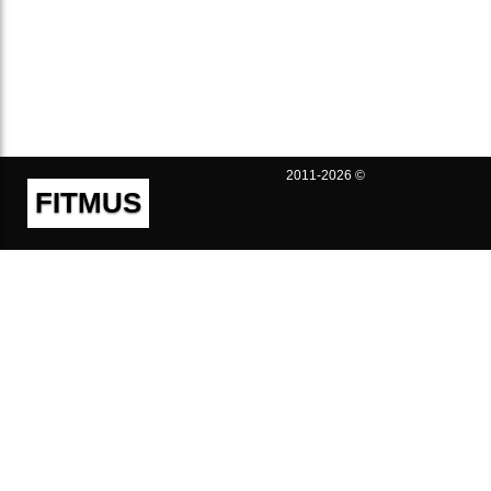
2011-2026 ©
FITMUS
Полезно
Контакты
Пользовательское соглашение
Политика конфиденциальности
Техническая поддержка
Публичная оферта
Предложения и жалобы
support@fitmus.com
Проект
Инструкции