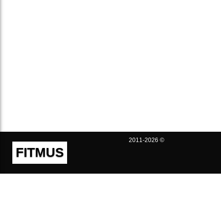
2011-2026 ©
FITMUS
Полезно
Контакты
Пользовательское соглашение
Политика конфиденциальности
Техническая поддержка
Публичная оферта
Предложения и жалобы