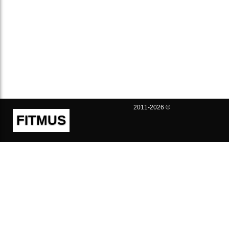
2011-2026 ©
FITMUS
Полезно
Контакты
Пользовательское соглашение
Политика конфиденциальности
Техническая поддержка
Публичная оферта
Предложения и жалобы
support@fitmus.com
Проект