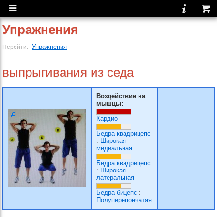
Упражнения
Упражнения
Перейти:
выпрыгивания из седа
Воздействие на
мышцы:
Кардио
Бедра квадрицепс
:
Широкая
медиальная
Бедра квадрицепс
:
Широкая
латеральная
Бедра бицепс
:
Полуперепончатая