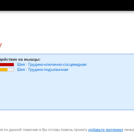
у
действие на мышцы:
Шея
:
Грудино-ключично-сосцевидная
Шея
:
Грудино-подъязычная
добавьте материал
я по данной тематике и Вы готовы помочь проекту
личн