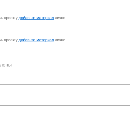
добавьте материал
чь проекту
лично
добавьте материал
чь проекту
лично
елены