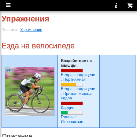
Упражнения
Упражнения
Перейти:
Езда на велосипеде
Воздействие на
мышцы:
Бедра квадрицепс
:
Портняжная
Бедра квадрицепс
:
Прямая мышца
бедра
Кардио
Голень
:
Икроножная
Описание