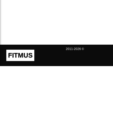
2011-2026 ©
FITMUS
Полезно
Контакты
Пользовательское соглашение
Политика конфиденциальности
Техническая поддержка
Публичная оферта
Предложения и жалобы
support@fitmus.com
Проект