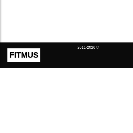
2011-2026 ©
FITMUS
Полезно
Контакты
Пользовательское соглашение
Политика конфиденциальности
Техническая поддержка
Публичная оферта
Предложения и жалобы
support@fitmus.com
Проект
Инструкции