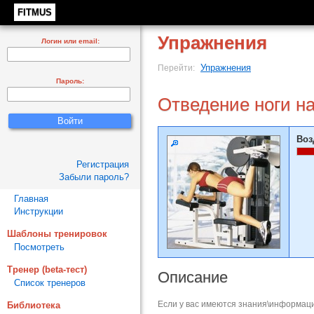
FITMUS
Упражнения
Логин или email:
Упражнения
Перейти:
Пароль:
Отведение ноги н
Воз
Регистрация
Забыли пароль?
Главная
Инструкции
Шаблоны тренировок
Посмотреть
Тренер (beta-тест)
Описание
Список тренеров
Если у вас имеются знания\информаци
Библиотека