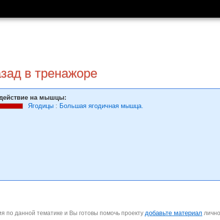
азад в тренажоре
действие на мышцы:
Ягодицы
:
Большая ягодичная мышца.
добавьте материал
я по данной тематике и Вы готовы помочь проекту
личн