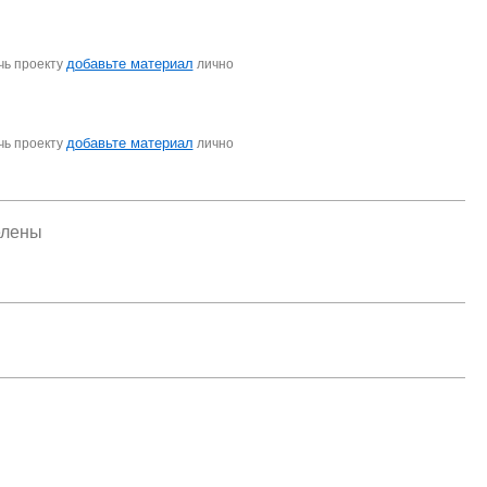
добавьте материал
чь проекту
лично
добавьте материал
чь проекту
лично
елены