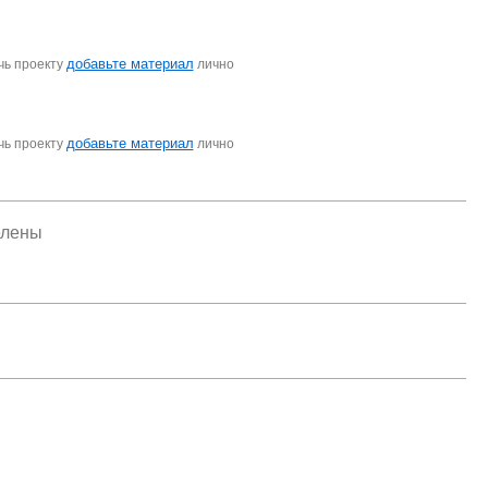
добавьте материал
чь проекту
лично
добавьте материал
чь проекту
лично
елены