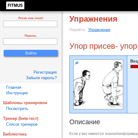
FITMUS
Упражнения
Логин или email:
Упражнения
Перейти:
Пароль:
Упор присев- упор
Воз
Регистрация
Забыли пароль?
Главная
Инструкции
Шаблоны тренировок
Посмотреть
Тренер (beta-тест)
Описание
Список тренеров
Если у вас имеются знания\информаци
Библиотека