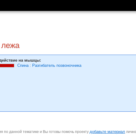
 лежа
действие на мышцы:
Спина
:
Разгибатель позвоночника
добавьте материал
я по данной тематике и Вы готовы помочь проекту
личн