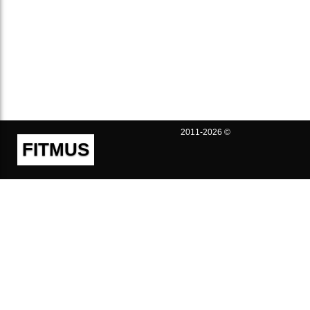
2011-2026 ©
FITMUS
Полезно
Контакты
Пользовательское соглашение
Политика конфиденциальности
Техническая поддержка
Публичная оферта
Предложения и жалобы
support@fitmus.com
Проект